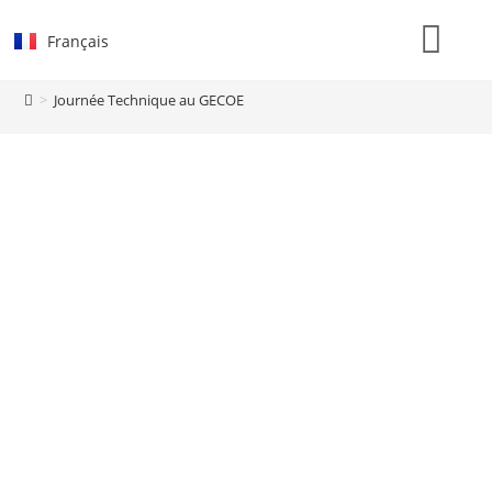
Français
Notre savoir-faire
Nos réalisations
>
Journée Technique au GECOE